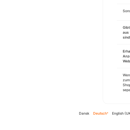
Sons
Gibt
aus 
sin
Erha
Anze
Webs
Wenn
zum 
Shop
sepa
Dansk
Deutsch
English (U
*