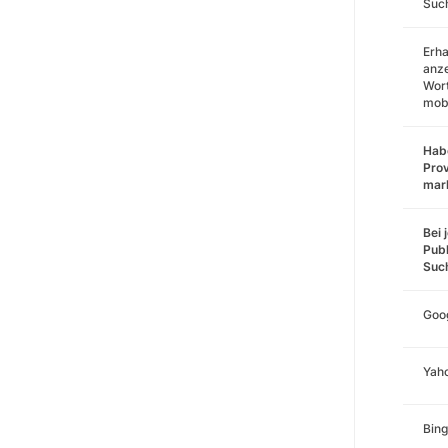
Such
Erha
anz
Wort
mobi
Habe
Prov
mar
Bei 
Publ
Suc
Goo
Yah
Bing