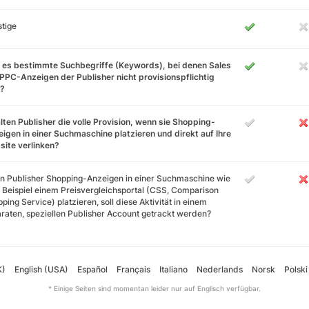
tige
 es bestimmte Suchbegriffe (Keywords), bei denen Sales
PPC-Anzeigen der Publisher nicht provisionspflichtig
d?
lten Publisher die volle Provision, wenn sie Shopping-
igen in einer Suchmaschine platzieren und direkt auf Ihre
ite verlinken?
 Publisher Shopping-Anzeigen in einer Suchmaschine wie
Beispiel einem Preisvergleichsportal (CSS, Comparison
ping Service) platzieren, soll diese Aktivität in einem
raten, speziellen Publisher Account getrackt werden?
K)
English (USA)
Español
Français
Italiano
Nederlands
Norsk
Polski
* Einige Seiten sind momentan leider nur auf Englisch verfügbar.