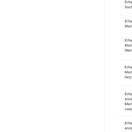
Erha
Such
Erha
Mar
Erha
Mark
Wer
Erha
Mar
hin
Erha
anze
Mark
voda
Erha
anze