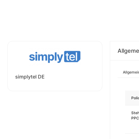
Allgeme
Allgemei
simplytel DE
Pol
Steh
PPC