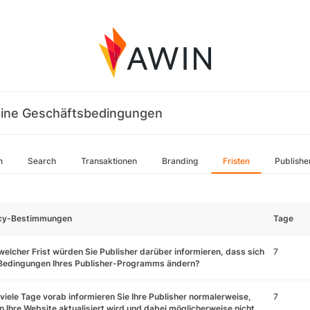
ine Geschäftsbedingungen
n
Search
Transaktionen
Branding
Fristen
Publishe
icy-Bestimmungen
Tage
welcher Frist würden Sie Publisher darüber informieren, dass sich
7
 Bedingungen Ihres Publisher-Programms ändern?
viele Tage vorab informieren Sie Ihre Publisher normalerweise,
7
 Ihre Website aktualisiert wird und dabei möglicherweise nicht