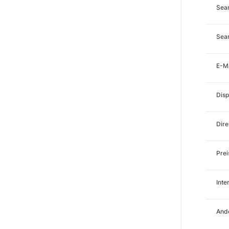
Sea
Sear
E-M
Disp
Dire
Prei
Int
Ande