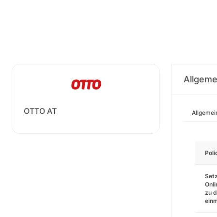
Allgeme
OTTO AT
Allgemei
Pol
Setz
Onli
zu d
einm