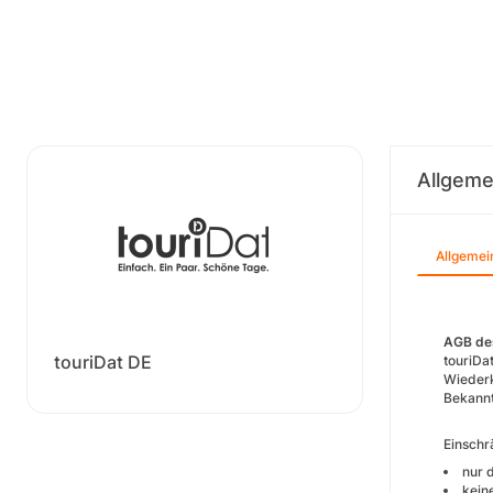
Allgeme
Allgemei
AGB des
touriDat DE
touriDa
Wiederk
Bekannt
Einschr
nur 
kein