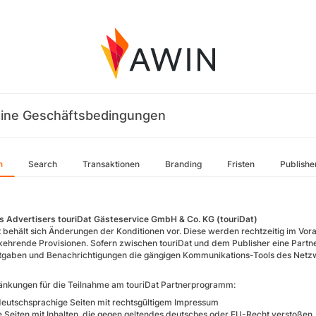
ine Geschäftsbedingungen
n
Search
Transaktionen
Branding
Fristen
Publishe
 Advertisers touriDat Gästeservice GmbH & Co. KG (touriDat)
t behält sich Änderungen der Konditionen vor. Diese werden rechtzeitig im Vo
ehrende Provisionen. Sofern zwischen touriDat und dem Publisher eine Partners
gaben und Benachrichtigungen die gängigen Kommunikations-Tools des Netz
änkungen für die Teilnahme am touriDat Partnerprogramm:
deutschsprachige Seiten mit rechtsgültigem Impressum
e Seiten mit Inhalten, die gegen geltendes deutsches oder EU-Recht verstoßen