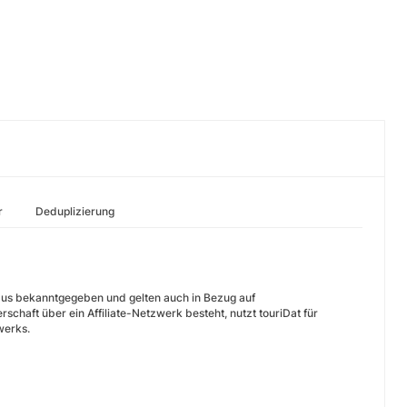
r
Deduplizierung
raus bekanntgegeben und gelten auch in Bezug auf
chaft über ein Affiliate-Netzwerk besteht, nutzt touriDat für
werks.