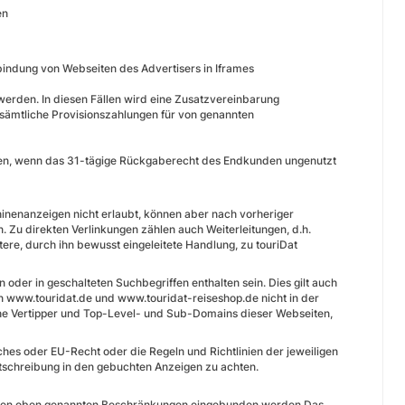
en
nbindung von Webseiten des Advertisers in Iframes
rden. In diesen Fällen wird eine Zusatzvereinbarung
, sämtliche Provisionszahlungen für von genannten
men, wenn das 31-tägige Rückgaberecht des Endkunden ungenutzt
nenanzeigen nicht erlaubt, können aber nach vorheriger
n. Zu direkten Verlinkungen zählen auch Weiterleitungen, d.h.
e, durch ihn bewusst eingeleitete Handlung, zu touriDat
 oder in geschalteten Suchbegriffen enthalten sein. Dies gilt auch
en www.touridat.de und www.touridat-reiseshop.de nicht in der
che Vertipper und Top-Level- und Sub-Domains dieser Webseiten,
es oder EU-Recht oder die Regeln und Richtlinien der jeweiligen
htschreibung in den gebuchten Anzeigen zu achten.
 den oben genannten Beschränkungen eingebunden werden Das