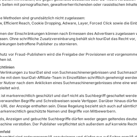
e Seiten mit pornografischen, gewaltverherrlichenden oder rassistischen Inhalt
e Methoden sind grundsätzlich nicht zugelassen:
w, Efficient Reach, Cookie Dropping, Adware, Layer, Forced Click sowie die Ei
en der Einschränkungen können nach Ermessen des Advertisers zugelassen we
ssen. Ohne schriftliche Zusatzvereinbarung behält sich touriDat das Recht vor
änkungen betroffene Publisher zu stornieren.
utz vor Fraud-Publishern wird die Freigabe der Provisionen erst vorgenom
hen ist.
htlinien
 Verlinkungen zu touriDat sind von Suchmaschinenergebnissen und Suchmaschi
he mit dem touriDat-Affiliate-Team in Einzelfällen schriftlich genehmigt werde
r Nutzer nach dem Anklicken eines Suchmaschinenergebnisses ohne eine weiter
leitet wird.
t ist markenrechtlich geschützt und darf nicht als Suchbegriff geschaltet werden
e verwandten Begriffe und Schreibweisen sowie Vertipper. Darüber hinaus dürf
-URL der Anzeige enthalten sein. Diese Regelung bezieht sich auch auf sämtli
arkenrechtlich geschützte Namen und Begriffe von Mitbewerbern.
s, Anzeigen und gebuchte Suchbegriffe dürfen weder gegen geltendes deutsch
chine verstoßen. Der Publisher verpflichtet sich außerdem auf korrekte Rec
mfeld
bemittel sind ordnungsgemäß anzubringen und dürfen nur auf Seiten gemäß