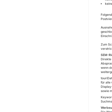
kein
Folgend
Postvie
Ausnahm
geschlo
Einschr
Zum Sch
verstric
SEM-Ric
Direkte
Absprac
wenn de
weiterge
touriDa
für all
Display
sowie m
Keyword
Suchmas
Werbeu
Die Wer