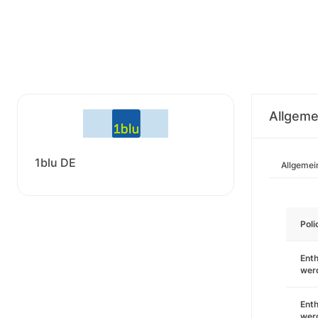
Allgeme
1blu DE
Allgemei
Pol
Enth
wer
Enth
wer