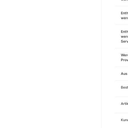
Enth
wer
Enth
wer
Ser
Werd
Prov
Aus
Best
Art
Kund