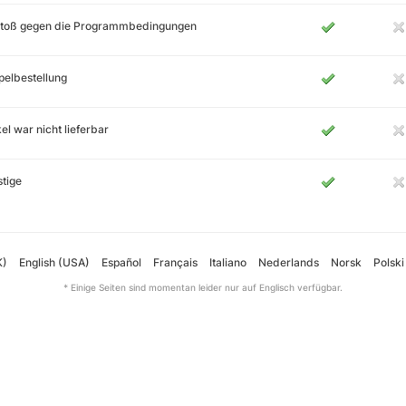
stoß gegen die Programmbedingungen
elbestellung
kel war nicht lieferbar
tige
K)
English (USA)
Español
Français
Italiano
Nederlands
Norsk
Polski
* Einige Seiten sind momentan leider nur auf Englisch verfügbar.