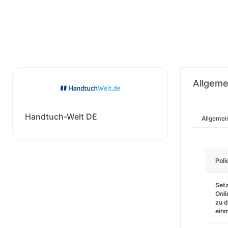
Allgeme
Handtuch-Welt DE
Allgemei
Pol
Setz
Onli
zu d
einm