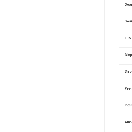
Sea
Sear
E-M
Disp
Dire
Prei
Int
Ande