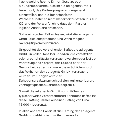
irgendwelche Rechte Dritter, Gesetze oder
Maßnahmen verstößt, so ist die ad agents GmbH
berechtigt, das Partnerprogramm umgehend
einzustellen, und die beanstandeten
Werbemaßnahmen nicht weiter fortzusetzen, bis zur
Klärung der Vorwürfe, ohne dass dem Partner
jegliche Ansprüche entstehen.
Sollte ein solcher Fall eintreten, wird die ad agents
GmbH dies entsprechend und wenn möglich
rechtzeitig kommunizieren.
Ungeachtet des Vorstehenden haftet die ad agents
GmbH in voller Höhe bei Schäden, die vorsätzlich
oder grob fahrlässig verursacht wurden oder bei der
Verletzung des Körpers, des Lebens oder der
Gesundheit – aber nur, wenn diese Schäden durch
das Verhalten der ad agents GmbH verursacht
wurden. Im Übrigen wird der
Schadensersatzanspruch auf den vorhersehbaren,
vertragstypischen Schaden begrenzt.
Soweit die ad agents GmbH nur in Höhe des
typischerweise vorhersehbaren Schadens haftet, ist
diese Haftung immer auf einen Betrag von Euro
15.000,- begrenzt.
In allen anderen Fällen ist die Haftung der ad agents
GmbH - unabhängig vom Rechtsgrund -