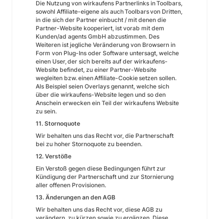
Die Nutzung von wirkaufens Partnerlinks in Toolbars,
sowohl Affiliate-eigene als auch Toolbars von Dritten,
in die sich der Partner einbucht / mit denen die
Partner-Website kooperiert, ist vorab mit dem
Kunden/ad agents GmbH abzustimmen. Des
Weiteren ist jegliche Veränderung von Browsern in
Form von Plug-Ins oder Software untersagt, welche
einen User, der sich bereits auf der wirkaufens-
Website befindet, zu einer Partner-Website
wegleiten bzw. einen Affiliate-Cookie setzen sollen.
Als Beispiel seien Overlays genannt, welche sich
über die wirkaufens-Website legen und so den
Anschein erwecken ein Teil der wirkaufens Website
zu sein.
11. Stornoquote
Wir behalten uns das Recht vor, die Partnerschaft
bei zu hoher Stornoquote zu beenden.
12. Verstöße
Ein Verstoß gegen diese Bedingungen führt zur
Kündigung der Partnerschaft und zur Stornierung
aller offenen Provisionen.
13. Änderungen an den AGB
Wir behalten uns das Recht vor, diese AGB zu
verändern, zu kürzen sowie zu ergänzen. Diese