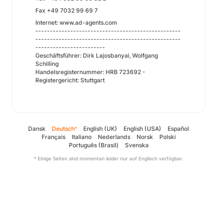
Fax +49 7032 99 69 7
Internet: www.ad-agents.com
--------------------------------------------------
--------------------------------------------------
------------------------
Geschäftsführer: Dirk Lajosbanyai, Wolfgang
Schilling
Handelsregisternummer: HRB 723692 -
Registergericht: Stuttgart
Dansk
Deutsch
English (UK)
English (USA)
Español
*
Français
Italiano
Nederlands
Norsk
Polski
Português (Brasil)
Svenska
* Einige Seiten sind momentan leider nur auf Englisch verfügbar.