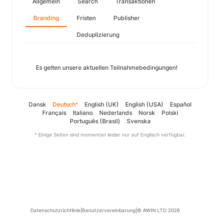
Allgemein
Search
Transaktionen
Branding
Fristen
Publisher
Deduplizierung
Es gelten unsere aktuellen Teilnahmebedingungen!
Dansk
Deutsch
English (UK)
English (USA)
Español
*
Français
Italiano
Nederlands
Norsk
Polski
Português (Brasil)
Svenska
* Einige Seiten sind momentan leider nur auf Englisch verfügbar.
Datenschutzrichtlinie
|
Benutzervereinbarung
|
© AWIN LTD 2026