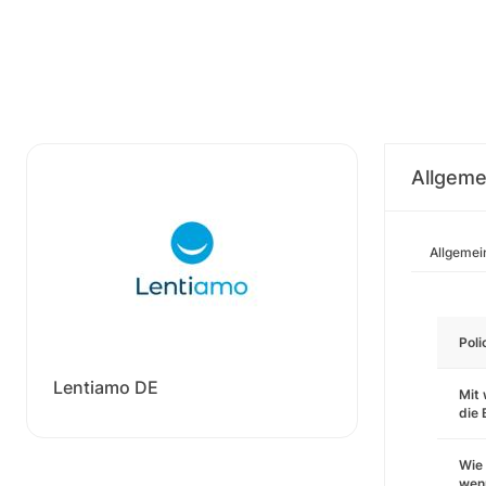
Allgeme
Allgemei
Pol
Lentiamo DE
Mit 
die
Wie 
wenn