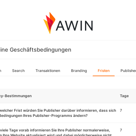
ine Geschäftsbedingungen
n
Search
Transaktionen
Branding
Fristen
Publishe
icy-Bestimmungen
Tage
welcher Frist würden Sie Publisher darüber informieren, dass sich
7
 Bedingungen Ihres Publisher-Programms ändern?
viele Tage vorab informieren Sie Ihre Publisher normalerweise,
7
 Ihre Website aktualisiert wird und dabei möglicherweise nicht