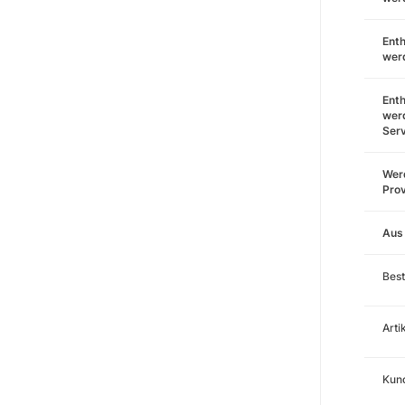
Enth
wer
Enth
wer
Ser
Werd
Prov
Aus
Best
Art
Kund