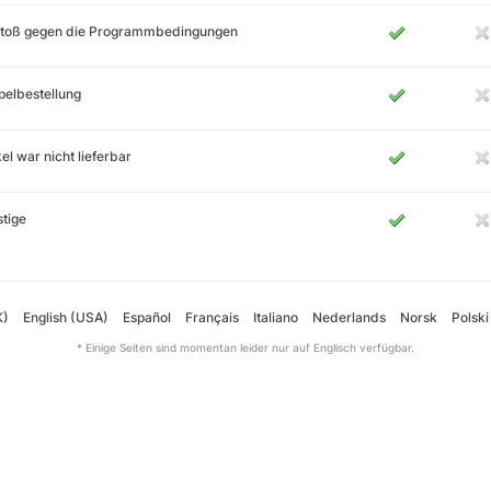
stoß gegen die Programmbedingungen
elbestellung
kel war nicht lieferbar
tige
K)
English (USA)
Español
Français
Italiano
Nederlands
Norsk
Polski
* Einige Seiten sind momentan leider nur auf Englisch verfügbar.