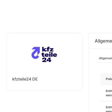
Allgeme
Allgemei
kfzteile24 DE
Pol
Enth
wer
Enth
wer