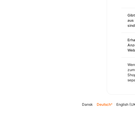
Gibt
aus 
sin
Erha
Anze
Webs
Wenn
zum 
Shop
sepa
Dansk
Deutsch
English (U
*