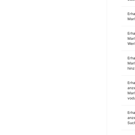
Erha
Mar
Erha
Mark
Wer
Erha
Mar
hin
Erha
anze
Mark
voda
Erha
anze
Such