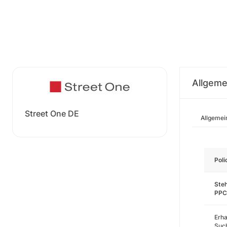
Allgeme
Street One DE
Allgemei
Pol
Steh
PPC
Erha
Such