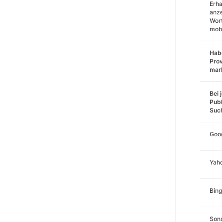
Erha
anz
Wort
mobi
Habe
Prov
mar
Bei 
Publ
Suc
Goo
Yah
Bing
Sons