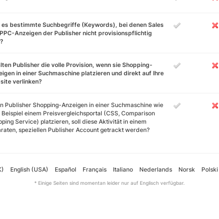
 es bestimmte Suchbegriffe (Keywords), bei denen Sales
PPC-Anzeigen der Publisher nicht provisionspflichtig
d?
lten Publisher die volle Provision, wenn sie Shopping-
igen in einer Suchmaschine platzieren und direkt auf Ihre
ite verlinken?
 Publisher Shopping-Anzeigen in einer Suchmaschine wie
Beispiel einem Preisvergleichsportal (CSS, Comparison
ping Service) platzieren, soll diese Aktivität in einem
raten, speziellen Publisher Account getrackt werden?
K)
English (USA)
Español
Français
Italiano
Nederlands
Norsk
Polski
* Einige Seiten sind momentan leider nur auf Englisch verfügbar.