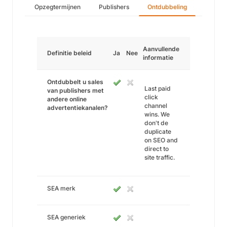
Opzegtermijnen
Publishers
Ontdubbeling
Aanvullende
Definitie beleid
Ja
Nee
informatie
Ontdubbelt u sales
Last paid
van publishers met
click
andere online
channel
advertentiekanalen?
wins. We
don't de
duplicate
on SEO and
direct to
site traffic.
SEA merk
SEA generiek