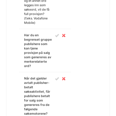
og et annet ord
legges inn som
søkeord, vil de få
full provisjon?
(f.eks. Vodafone
Mobile)
Har du en
begrenset gruppe
publishere som
kan tjene
provisjon på salg
som genereres av
merkerelaterte
ord?
Når det gjelder
avtalt publisher-
betalt
søkeaktivitet, får
publishere betalt
for salg som
genereres fra de
følgende
søkemotorene?