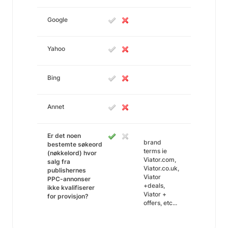
Google
Yahoo
Bing
Annet
Er det noen
brand
bestemte søkeord
terms ie
(nøkkelord) hvor
Viator.com,
salg fra
Viator.co.uk,
publishernes
Viator
PPC-annonser
+deals,
ikke kvalifiserer
Viator +
for provisjon?
offers, etc...