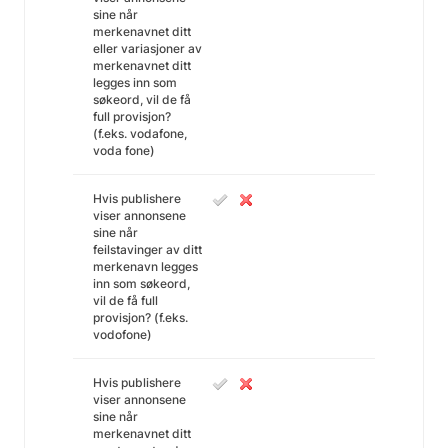
sine når
merkenavnet ditt
eller variasjoner av
merkenavnet ditt
legges inn som
søkeord, vil de få
full provisjon?
(f.eks. vodafone,
voda fone)
Hvis publishere
viser annonsene
sine når
feilstavinger av ditt
merkenavn legges
inn som søkeord,
vil de få full
provisjon? (f.eks.
vodofone)
Hvis publishere
viser annonsene
sine når
merkenavnet ditt