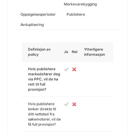
Merkevarebygging
Oppsigelsesperioder
Publishere
Avduplisering
Definisjon av
Ytterligere
Ja
Nei
policy
informasjon
Hvis publishere
markedsfører deg
via PPC, vil de ha
rett til full
provisjon?
Hvis publishere
lenker direkte til
ditt nettsted fra
søkemotorer, vil de
få full provisjon?