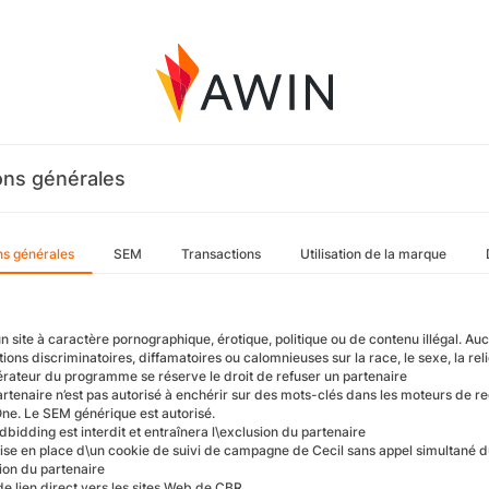
ons générales
ns générales
SEM
Transactions
Utilisation de la marque
n site à caractère pornographique, érotique, politique ou de contenu illégal. A
ions discriminatoires, diffamatoires ou calomnieuses sur la race, le sexe, la religi
érateur du programme se réserve le droit de refuser un partenaire
artenaire n’est pas autorisé à enchérir sur des mots-clés dans les moteurs de r
One. Le SEM générique est autorisé.
bidding est interdit et entraînera l\exclusion du partenaire
ise en place d\un cookie de suivi de campagne de Cecil sans appel simultané du 
sion du partenaire
de lien direct vers les sites Web de CBR