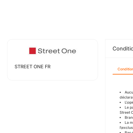
Conditi
STREET ONE FR
Conditio
Aucu
déclarat
L\op
Le p
Street 
Brand
La m
l\exclu
Pas 