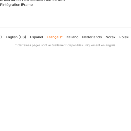
d\intégration iFrame
K)
English (US)
Español
Français
Italiano
Nederlands
Norsk
Polski
*
* Certaines pages sont actuellement disponibles uniquement en anglais.