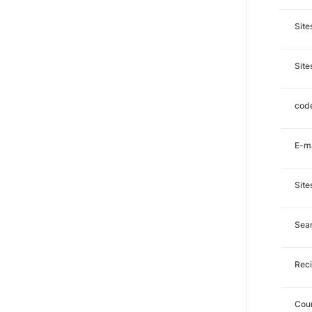
Sit
Site
code
E-ma
Site
Sea
Reci
Cour