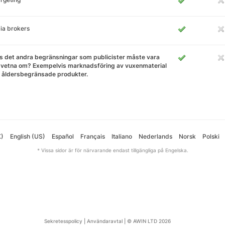
ia brokers
s det andra begränsningar som publicister måste vara
vetna om? Exempelvis marknadsföring av vuxenmaterial
r åldersbegränsade produkter.
K)
English (US)
Español
Français
Italiano
Nederlands
Norsk
Polski
* Vissa sidor är för närvarande endast tillgängliga på Engelska.
Sekretesspolicy
|
Användaravtal
|
© AWIN LTD 2026