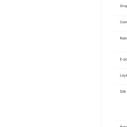
Gru
Con
Rab
E-po
Loya
Sök
Reta