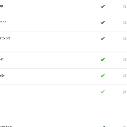
pp
tent
attkod
st
lty
rgeting