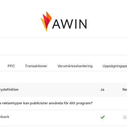
PPC
Transaktioner
Varumärkeshantering
Uppsägningspe
cydefinition
Ja
Ne
a reklamtyper kan publicister använda för ditt program?
hback