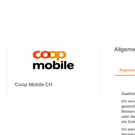
Allgeme
Allgemei
Coop Mobile CH
Zusätzl
Ich ver
gesetzl
Markenr
oder il
die Dat
Ich wer
Markenr