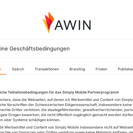
ine Geschäftsbedingungen
n
Search
Transaktionen
Branding
Fristen
Publishe
iche Teilnahmebedingungen für das Simply Mobile Partnerprogramm
sichere, dass die Webseiten, auf denen ich Werbemittel und Content von Simply
iche Vorschriften der Schweizerischen Eidgenossenschaft, insbesondere keine
echte Dritter verletzen; die staatsgefährdender, gewaltverherrlichender, por
legale Drogen bewerben, die nicht öffentlich zugänglich gemacht werden dürfe
en oder Systeme schädigen können.
de Werbemittel und Content von Simply Mobile insbesondere nicht auf Websei
echte von Swisscom oder Dritten verletzen sowie keine Metatags einfügen, die