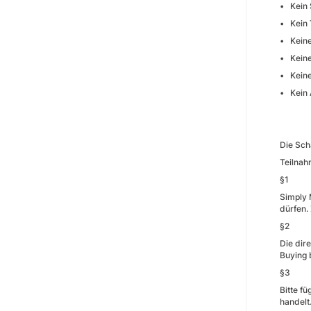
• Kein 
• Kein 
• Kein
• Keine
• Keine
• Kein 
Die Sch
Teilna
§1
Simply 
dürfen.
§2
Die dir
Buying 
§3
Bitte f
handelt