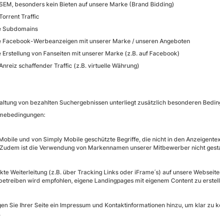
SEM, besonders kein Bieten auf unsere Marke (Brand Bidding)
Torrent Traffic
e Subdomains
 Facebook-Werbeanzeigen mit unserer Marke / unseren Angeboten
 Erstellung von Fanseiten mit unserer Marke (z.B. auf Facebook)
Anreiz schaffender Traffic (z.B. virtuelle Währung)
altung von bezahlten Suchergebnissen unterliegt zusätzlich besonderen Bedi
hmebedingungen:
Mobile und von Simply Mobile geschützte Begriffe, die nicht in den Anzeigen
 Zudem ist die Verwendung von Markennamen unserer Mitbewerber nicht gesta
ekte Weiterleitung (z.B. über Tracking Links oder iFrame ́s) auf unsere Webseit
betreiben wird empfohlen, eigene Landingpages mit eigenem Content zu erstell
ügen Sie Ihrer Seite ein Impressum und Kontaktinformationen hinzu, um klar zu
.