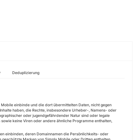
r
Deduplizierung
 Mobile einbinde und die dort übermittelten Daten, nicht gegen
 Inhalte haben, die Rechte, insbesondere Urheber-, Namens- oder
nographischer oder jugendgefährdender Natur sind oder legale
n sowie keine Viren oder andere ähnliche Programme enthalten,
ten einbinden, deren Domainnamen die Persönlichkeits- oder
 geschützte Marken von Simply Mobile oder Dritten enthalten.