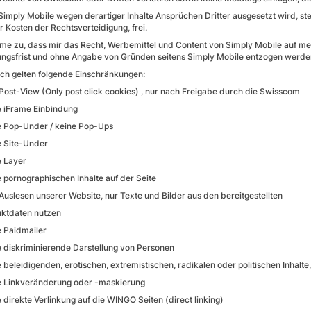
Simply Mobile wegen derartiger Inhalte Ansprüchen Dritter ausgesetzt wird, ste
r Kosten der Rechtsverteidigung, frei.
mme zu, dass mir das Recht, Werbemittel und Content von Simply Mobile auf me
ngsfrist und ohne Angabe von Gründen seitens Simply Mobile entzogen werde
ich gelten folgende Einschränkungen:
Post-View (Only post click cookies) , nur nach Freigabe durch die Swisscom
 iFrame Einbindung
 Pop-Under / keine Pop-Ups
 Site-Under
 Layer
 pornographischen Inhalte auf der Seite
Auslesen unserer Website, nur Texte und Bilder aus den bereitgestellten
tdaten nutzen
 Paidmailer
 diskriminierende Darstellung von Personen
 beleidigenden, erotischen, extremistischen, radikalen oder politischen Inhalt
 Linkveränderung oder -maskierung
 direkte Verlinkung auf die WINGO Seiten (direct linking)