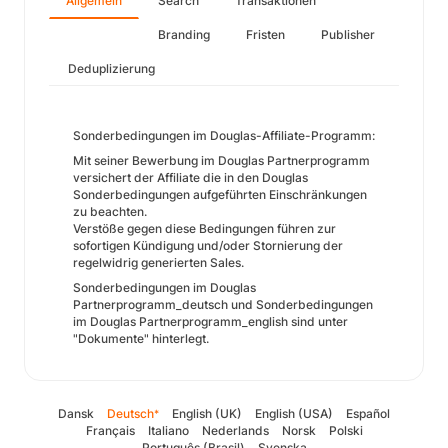
Allgemein
Search
Transaktionen
Branding
Fristen
Publisher
Deduplizierung
Sonderbedingungen im Douglas-Affiliate-Programm:
Mit seiner Bewerbung im Douglas Partnerprogramm
versichert der Affiliate die in den Douglas
Sonderbedingungen aufgeführten Einschränkungen
zu beachten.
Verstöße gegen diese Bedingungen führen zur
sofortigen Kündigung und/oder Stornierung der
regelwidrig generierten Sales.
Sonderbedingungen im Douglas
Partnerprogramm_deutsch und Sonderbedingungen
im Douglas Partnerprogramm_english sind unter
"Dokumente" hinterlegt.
Dansk
Deutsch
English (UK)
English (USA)
Español
*
Français
Italiano
Nederlands
Norsk
Polski
Português (Brasil)
Svenska