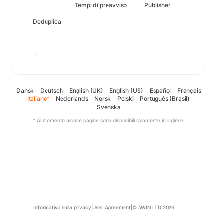
Tempi di preavviso
Publisher
Deduplica
.
Dansk
Deutsch
English (UK)
English (US)
Español
Français
Italiano
Nederlands
Norsk
Polski
Português (Brasil)
*
Svenska
* Al momento alcune pagine sono disponibili solamente in inglese.
Informativa sulla privacy
|
User Agreement
|
© AWIN LTD 2026