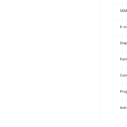
SEM
E-ma
Disp
Part
Comp
Prog
Autr