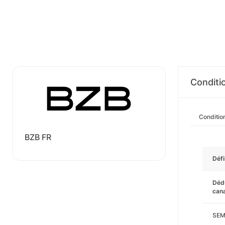
Conditi
Conditio
BZB FR
Défi
Dédu
cana
SEM