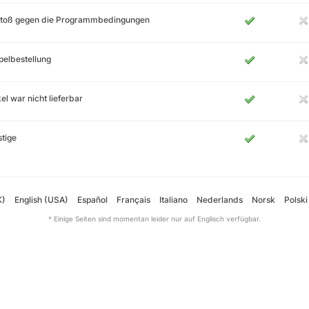
stoß gegen die Programmbedingungen
elbestellung
kel war nicht lieferbar
tige
K)
English (USA)
Español
Français
Italiano
Nederlands
Norsk
Polski
* Einige Seiten sind momentan leider nur auf Englisch verfügbar.