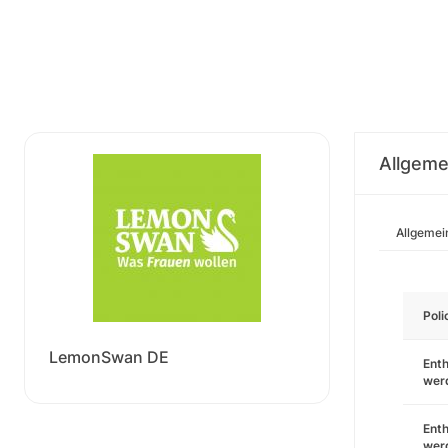
Allgeme
Allgemei
Pol
LemonSwan DE
Enth
wer
Enth
wer