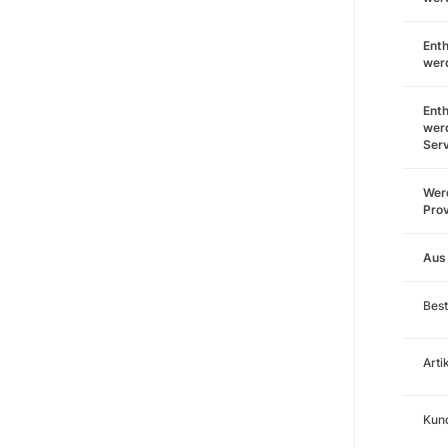
Enth
wer
Enth
wer
Ser
Werd
Prov
Aus
Best
Art
Kund