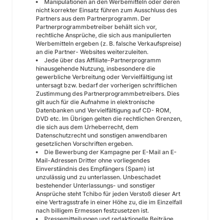
Manipulationen an den Werbemitteln oder deren
nicht korrekter Einsatz führen zum Ausschluss des
Partners aus dem Partnerprogramm. Der
Partnerprogrammbetreiber behält sich vor,
rechtliche Ansprüche, die sich aus manipulierten
Werbemitteln ergeben (z. B. falsche Verkaufspreise)
an die Partner- Websites weiterzuleiten.
Jede über das Affiliate-Partnerprogramm
hinausgehende Nutzung, insbesondere die
gewerbliche Verbreitung oder Vervielfältigung ist
untersagt bzw. bedarf der vorherigen schriftlichen
Zustimmung des Partnerprogrammbetreibers. Dies
gilt auch für die Aufnahme in elektronische
Datenbanken und Vervielfältigung auf CD- ROM,
DVD etc. Im Übrigen gelten die rechtlichen Grenzen,
die sich aus dem Urheberrecht, dem
Datenschutzrecht und sonstigen anwendbaren
gesetzlichen Vorschriften ergeben.
Die Bewerbung der Kampagne per E-Mail an E-
Mail-Adressen Dritter ohne vorliegendes
Einverständnis des Empfängers (Spam) ist
unzulässig und zu unterlassen. Unbeschadet
bestehender Unterlassungs- und sonstiger
Ansprüche steht Tchibo für jeden Verstoß dieser Art
eine Vertragsstrafe in einer Höhe zu, die im Einzelfall
nach billigem Ermessen festzusetzen ist.
Pressemitteilungen und redaktionelle Beiträge