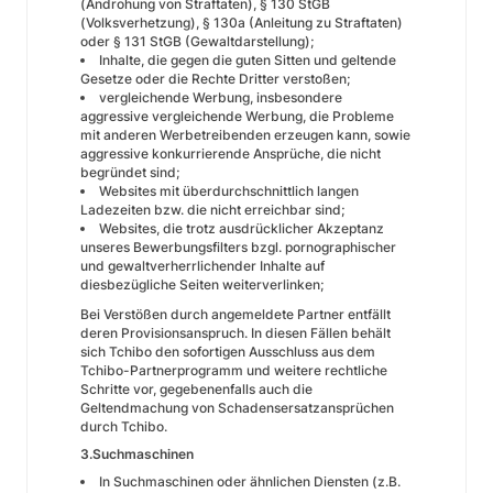
(Androhung von Straftaten), § 130 StGB
(Volksverhetzung), § 130a (Anleitung zu Straftaten)
oder § 131 StGB (Gewaltdarstellung);
Inhalte, die gegen die guten Sitten und geltende
Gesetze oder die Rechte Dritter verstoßen;
vergleichende Werbung, insbesondere
aggressive vergleichende Werbung, die Probleme
mit anderen Werbetreibenden erzeugen kann, sowie
aggressive konkurrierende Ansprüche, die nicht
begründet sind;
Websites mit überdurchschnittlich langen
Ladezeiten bzw. die nicht erreichbar sind;
Websites, die trotz ausdrücklicher Akzeptanz
unseres Bewerbungsfilters bzgl. pornographischer
und gewaltverherrlichender Inhalte auf
diesbezügliche Seiten weiterverlinken;
Bei Verstößen durch angemeldete Partner entfällt
deren Provisionsanspruch. In diesen Fällen behält
sich Tchibo den sofortigen Ausschluss aus dem
Tchibo-Partnerprogramm und weitere rechtliche
Schritte vor, gegebenenfalls auch die
Geltendmachung von Schadensersatzansprüchen
durch Tchibo.
3.Suchmaschinen
In Suchmaschinen oder ähnlichen Diensten (z.B.