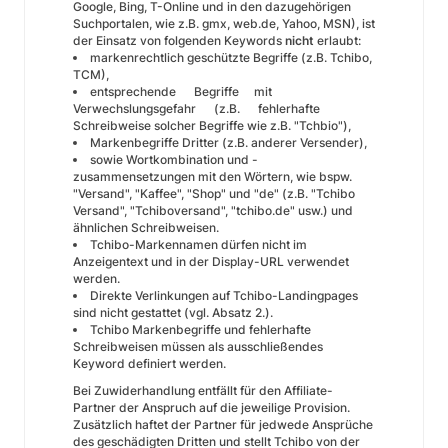
Google, Bing, T-Online und in den dazugehörigen
Suchportalen, wie z.B. gmx, web.de, Yahoo, MSN), ist
der Einsatz von folgenden Keywords
nicht
erlaubt:
markenrechtlich geschützte Begriffe (z.B. Tchibo,
TCM),
entsprechende Begriffe mit
Verwechslungsgefahr (z.B. fehlerhafte
Schreibweise solcher Begriffe wie z.B. "Tchbio"),
Markenbegriffe Dritter (z.B. anderer Versender),
sowie Wortkombination und -
zusammensetzungen mit den Wörtern, wie bspw.
"Versand", "Kaffee", "Shop" und "de" (z.B. "Tchibo
Versand", "Tchiboversand", "tchibo.de" usw.) und
ähnlichen Schreibweisen.
Tchibo-Markennamen dürfen nicht im
Anzeigentext und in der Display-URL verwendet
werden.
Direkte Verlinkungen auf Tchibo-Landingpages
sind nicht gestattet (vgl. Absatz 2.).
Tchibo Markenbegriffe und fehlerhafte
Schreibweisen müssen als ausschließendes
Keyword definiert werden.
Bei Zuwiderhandlung entfällt für den Affiliate-
Partner der Anspruch auf die jeweilige Provision.
Zusätzlich haftet der Partner für jedwede Ansprüche
des geschädigten Dritten und stellt Tchibo von der