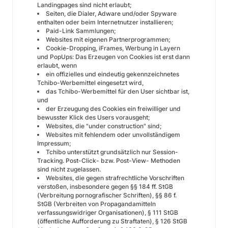
Landingpages sind nicht erlaubt;
Seiten, die Dialer, Adware und/oder Spyware
enthalten oder beim Internetnutzer installieren;
Paid-Link Sammlungen;
Websites mit eigenen Partnerprogrammen;
Cookie-Dropping, iFrames, Werbung in Layern
und PopUps: Das Erzeugen von Cookies ist erst dann
erlaubt, wenn
ein offizielles und eindeutig gekennzeichnetes
Tchibo-Werbemittel eingesetzt wird,
das Tchibo-Werbemittel für den User sichtbar ist,
und
der Erzeugung des Cookies ein freiwilliger und
bewusster Klick des Users vorausgeht;
Websites, die "under construction" sind;
Websites mit fehlendem oder unvollständigem
Impressum;
Tchibo unterstützt grundsätzlich nur Session-
Tracking. Post-Click- bzw. Post-View- Methoden
sind nicht zugelassen.
Websites, die gegen strafrechtliche Vorschriften
verstoßen, insbesondere gegen §§ 184 ff. StGB
(Verbreitung pornografischer Schriften), §§ 86 f.
StGB (Verbreiten von Propagandamitteln
verfassungswidriger Organisationen), § 111 StGB
(öffentliche Aufforderung zu Straftaten), § 126 StGB