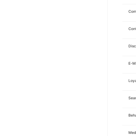
Com
Con
Disc
E-Ma
Loya
Sea
Beha
Med