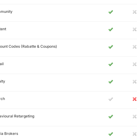
munity
tent
ount Codes (Rabatte & Coupons)
il
lty
rch
vioural Retargeting
ia Brokers