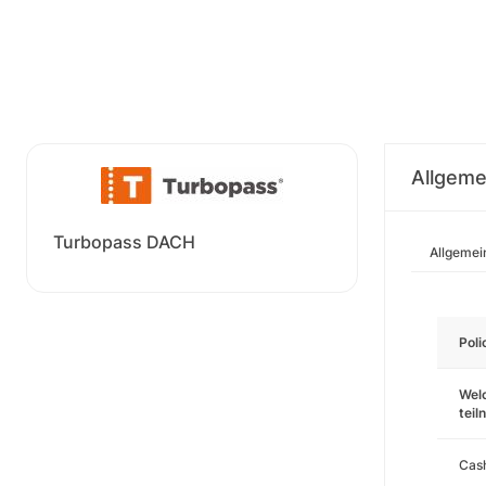
Allgeme
Turbopass DACH
Allgemei
Pol
Wel
tei
Cas