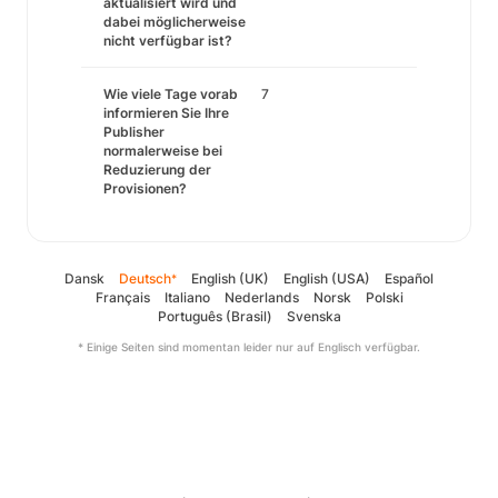
aktualisiert wird und
dabei möglicherweise
nicht verfügbar ist?
Wie viele Tage vorab
7
informieren Sie Ihre
Publisher
normalerweise bei
Reduzierung der
Provisionen?
Dansk
Deutsch
English (UK)
English (USA)
Español
*
Français
Italiano
Nederlands
Norsk
Polski
Português (Brasil)
Svenska
* Einige Seiten sind momentan leider nur auf Englisch verfügbar.