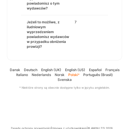
powiadomisz o tym
wydawców?
Jeżeli to możliwe, z
7
iludniowym
wyprzedzeniem
powiadomisz wydawców
w przypadku obniżenia
prowizji?
Dansk
Deutsch
English (UK)
English (US)
Español
Français
Italiano
Nederlands
Norsk
Polski
Português (Brasil)
*
Svenska
* Niektóre strony są obecnie dostępne tylko w języku angielskim.
Zasady ochrony prywatności
|
Umowa z użytkownikiem
|
© AWIN LTD 2026