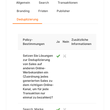
Allgemein
Search
Transaktionen
Branding
Fristen
Publisher
Deduplizierung
Policy-
Zusätzliche
Ja
Nein
Bestimmungen
Informationen
Setzen Sie Lösungen
zur Deduplizierung
von Sales auf
anderen Online-
Werbekanälen ein
(Zuordnung jedes
generierten Sales zu
dem richtigen Online-
Kanal, um für jede
Transaktion nur
einmal zu bezahlen)?
Search, Marke