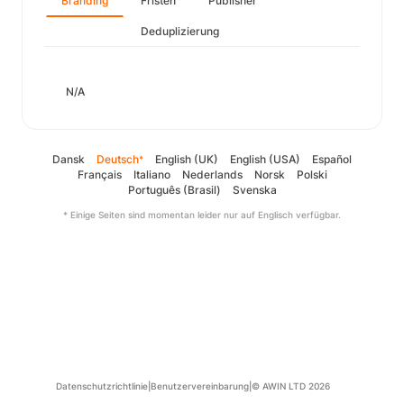
Branding
Fristen
Publisher
Deduplizierung
N/A
Dansk
Deutsch
English (UK)
English (USA)
Español
*
Français
Italiano
Nederlands
Norsk
Polski
Português (Brasil)
Svenska
* Einige Seiten sind momentan leider nur auf Englisch verfügbar.
Datenschutzrichtlinie
|
Benutzervereinbarung
|
© AWIN LTD 2026