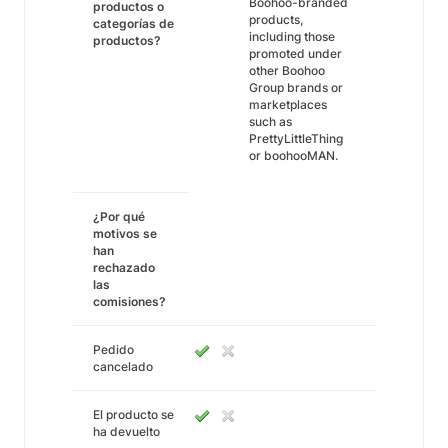
Boohoo-branded
productos o
products,
categorías de
including those
productos?
promoted under
other Boohoo
Group brands or
marketplaces
such as
PrettyLittleThing
or boohooMAN.
¿Por qué
motivos se
han
rechazado
las
comisiones?
Pedido
cancelado
El producto se
ha devuelto