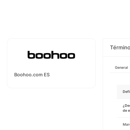
Término
General
Boohoo.com ES
Defi
¿Ded
de e
Mar