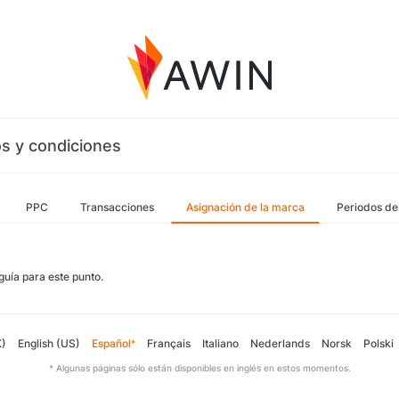
s y condiciones
PPC
Transacciones
Asignación de la marca
Periodos de
guía para este punto.
K)
English (US)
Español
Français
Italiano
Nederlands
Norsk
Polski
*
* Algunas páginas sólo están disponibles en inglés en estos momentos.