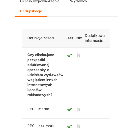
Okresy wypowiedzenia
Wydawcy
Deduplikacja
Dodatkowe
Definicje zasad
Tak
Nie
informacje
Czy eliminujesz
przypadki
zdublowanej
sprzedaży z
udziałem wydawców
względem innych
internetowych
kanałów
reklamowych?
PPC - marka
PPC - bez marki