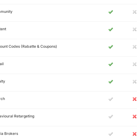
munity
tent
ount Codes (Rabatte & Coupons)
il
lty
rch
vioural Retargeting
ia Brokers