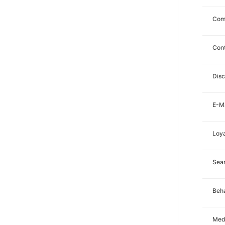
Com
Con
Disc
E-Ma
Loya
Sea
Beha
Med