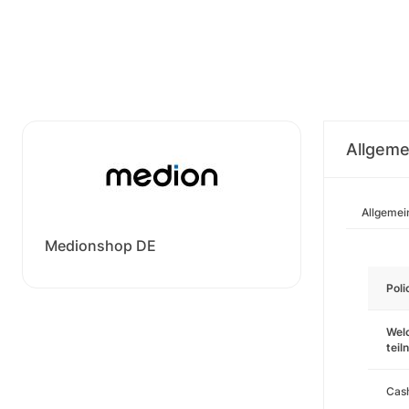
Allgeme
Allgemei
Medionshop DE
Pol
Wel
tei
Cas