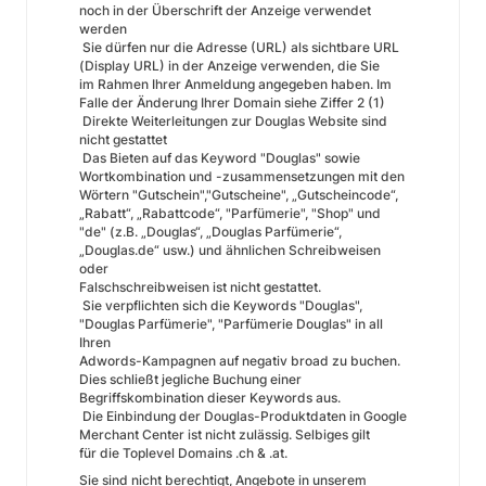
noch in der Überschrift der Anzeige verwendet
werden
Sie dürfen nur die Adresse (URL) als sichtbare URL
(Display URL) in der Anzeige verwenden, die Sie
im Rahmen Ihrer Anmeldung angegeben haben. Im
Falle der Änderung Ihrer Domain siehe Ziffer 2 (1)
Direkte Weiterleitungen zur Douglas Website sind
nicht gestattet
Das Bieten auf das Keyword "Douglas" sowie
Wortkombination und -zusammensetzungen mit den
Wörtern "Gutschein","Gutscheine", „Gutscheincode“,
„Rabatt“, „Rabattcode“, "Parfümerie", "Shop" und
"de" (z.B. „Douglas“, „Douglas Parfümerie“,
„Douglas.de“ usw.) und ähnlichen Schreibweisen
oder
Falschschreibweisen ist nicht gestattet.
Sie verpflichten sich die Keywords "Douglas",
"Douglas Parfümerie", "Parfümerie Douglas" in all
Ihren
Adwords-Kampagnen auf negativ broad zu buchen.
Dies schließt jegliche Buchung einer
Begriffskombination dieser Keywords aus.
Die Einbindung der Douglas-Produktdaten in Google
Merchant Center ist nicht zulässig. Selbiges gilt
für die Toplevel Domains .ch & .at.
Sie sind nicht berechtigt, Angebote in unserem