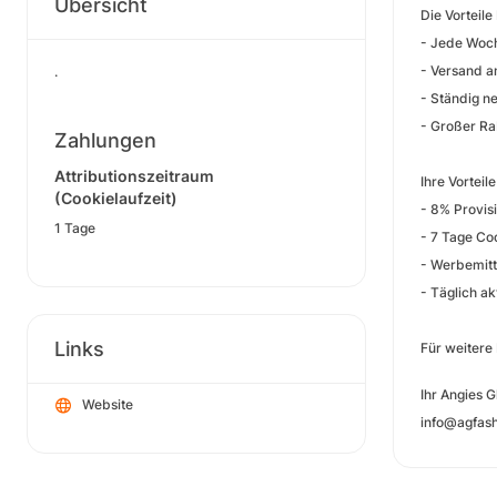
Übersicht
Die Vorteile
- Jede Woc
- Versand a
.
- Ständig n
- Großer Ra
Zahlungen
Attributionszeitraum
Ihre Vortei
(Cookielaufzeit)
- 8% Provis
1 Tage
- 7 Tage Co
- Werbemitt
- Täglich a
Links
Für weitere
Ihr Angies 
Website
info@agfash