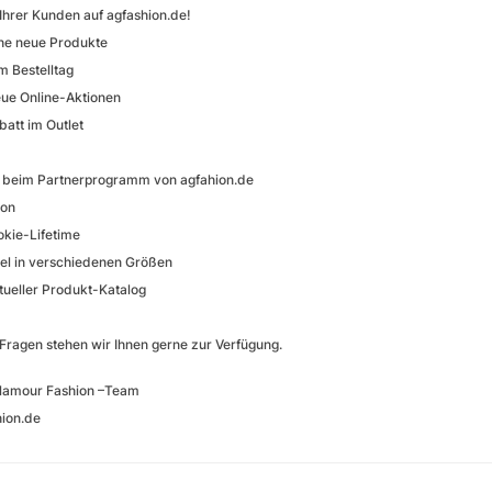
 Ihrer Kunden auf agfashion.de!
he neue Produkte
m Bestelltag
eue Online-Aktionen
batt im Outlet
le beim Partnerprogramm von agfahion.de
ion
okie-Lifetime
el in verschiedenen Größen
ktueller Produkt-Katalog
 Fragen stehen wir Ihnen gerne zur Verfügung.
Glamour Fashion –Team
ion.de